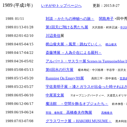
1989
(平成1年）
いそがやトップページへ
更新：2015.8-27
1989. 01/11
対談 －かたちの神秘への旅－
関島寿子
×田中
1989.01/13-01/28
第1回天に翔ける男たち展
大沢昌助・村井正誠・
中川
1989.02/01-02/10
川辺美佳
展
1989.04/05-04/15
梶山俊夫展 －風景・跳ねていく－
梶山俊夫
1989.04/17-04/22
斎藤博展 －人為介在による羅列－
1989.04/26-05/02
アルバート・サスラー展 Scenes in Turquoiseblue
1989.05/08-05/13
第6回水の行方展
榎本寿紀・中川裕孝・半谷学・吉沢太
1989.05/15-05/20
Running On Empty'89展
高田三平・田中達也・
笠原
1989.05/22-05/27
宇佐美明子展 －漆とガラスが出会った時それは
1989.06/05-06/10
中尾英文展
※オープニングパーティー、大道芸人ギリヤーク
1989.06/12-06/17
魔法館 －空間を飾るオブジェたち－
鈴木伸吾・
1989.
06/19-06/24
高橋春夫作陶展
常陸 春秋窯
高橋春夫
1989.07/03-07/08
グラスワーク展 －HAKOIRI MUSUME－
黒木利佳