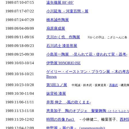
1989.07/10-07/15
遠矢徹展 88’-89’
1989.07/17-07/22
小川延海 －河童百態－展
1989.07/24-07/29
橋本誠作陶展
1989.09/04-09/09
扇原康成展
1989.09/11-09/16
天川かく也 作陶展
※かくの字は、こざとへんに各
1989.09/18-09/23
石川武士 漆造形展
1989.09/25-09/30
小島英一陶展 -見られて花・使われて実・器考-
1989.10/03-10/14
伊勢展’89NORIO ISE
ゲイリー・イーストマン・ブラウン展 －木の考古学－「The Ar
1989.10/16-10/21
Brown
1989.10/23-10/28
第5回ユノ展
中尾誠・鈴木武・坂東道美・
斉藤武
・磯見
1989.10/30-11/04
妹背裕 漆展
1989.11/06-11/11
井形 伸之 -風の吹くまま-
1989.11/13-11/18
恵美加子 陶のオブジェ 鼕鼕舞陶
（とうとうぶと
1989.11/20-12/02
時間の肖像 Part3
－小林健二、榛葉莟子、
西村
1989.12/04-12/09
牧野麗 －麗の漆－（urararnourushi)