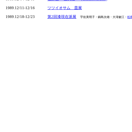
1989.12/11-12/16
ツツイオサム 皿展
1989.12/18-12/23
第2回漆現在派展
宇佐美明子・鍋島次雄・大滝敏江・
松