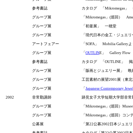
参考書誌
カタログ 「Mikromegas」 掲載
グループ展
「Mikromegas」(巡回） Ameri
グループ展
「初釜展」 一穂堂
グループ展
「現代日本の金工・ジュエリー
アートフェアー
「SOFA」 Mobilia Gal
グループ展
「
OUTLIN
E」 Gallery F
参考書誌
カタログ 「OUTLINE」 掲載作品
グループ展
「版画とジュエリー展」 晩
グループ展
工芸素材の展望2001展（東
グループ展
「
Japanese Contemporary Jewel
2002
非常勤講師
跡見女子大学短期大学部非常勤講
グループ展
「Mikromegas」(巡回）Musee de 
グループ展
「Mikromegas」(巡回）
公募展
「第22公募2002日本ジュエ
参考書誌
カタログ「第22公募2002