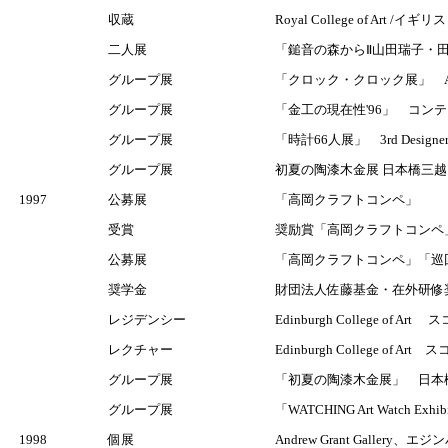
収蔵
Royal College of Art
二人展
「鎚音の森からⅡ山田瑞子・
グループ展
「クロック・クロック展」 A
グループ展
「金工の現在性'96」 コンテ
グループ展
「時計66人展」 3rd Designer'
グループ展
初夏の陶漆木金展 日本橋三越
1997
公募展
「高岡クラフトコンペ」
受賞
奨励賞「高岡クラフトコンペ
公募展
「高岡クラフトコンペ」「巡
奨学金
財団法人佐藤基金・在外研修
レジデンシー
Edinburgh College of
レクチャー
Edinburgh College of
グループ展
「初夏の陶漆木金展」 日本
グループ展
「WATCHING Art Watch 
1998
個展
Andrew Grant Gallery、