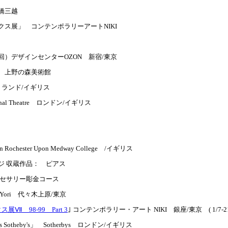
橋三越
ス展」 コンテンポラリーアートNIKI
）デザインセンターOZON 新宿/東京
 上野の森美術館
スコットランド/イギリス
ional Theatre ロンドン/イギリス
esign Rochester Upon Medway College /イギリス
ジ 収蔵作品： ピアス
クセサリー彫金コース
リーYori 代々木上原/東京
 98-99 Part 3
｣ コンテンポラリー・アート NIKI 銀座/東京 ( 1/7-21
e Arts Sotheby's」 Sotherbys ロンドン/イギリス