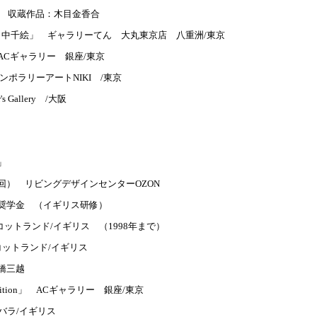
 /イギリス 収蔵作品：木目金香合
田中千絵」 ギャラリーてん 大丸東京店 八重洲/東京
Cギャラリー 銀座/東京
ンポラリーアートNIKI /東京
s Gallery /大阪
」
回） リビングデザインセンターOZON
奨学金 （イギリス研修）
 Art スコットランド/イギリス （1998年まで）
 Art スコットランド/イギリス
橋三越
Exhibition」 ACギャラリー 銀座/東京
エジンバラ/イギリス