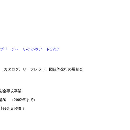
プページへ
いそがやアートCV17
* カタログ、リーフレット、図録等発行の展覧会
彫金専攻卒業
師 （2002年まで）
科鍛金専攻修了