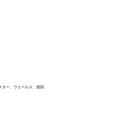
02) *レスター、ウェールズ、巡回