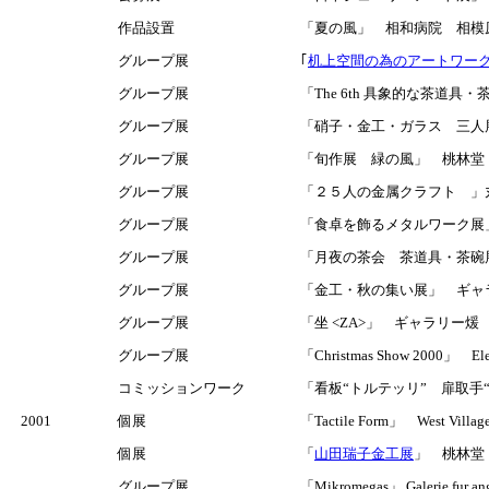
作品設置
「夏の風」 相和病院 相模
グループ展
｢
机上空間の為のアートワークス
グループ展
「The 6th 具象的な茶道具
グループ展
「硝子・金工・ガラス 三人
グループ展
「旬作展 緑の風」 桃林
グループ展
「２５人の金属クラフト 」
グループ展
「食卓を飾るメタルワーク展」 
グループ展
「月夜の茶会 茶道具・茶碗
グループ展
「金工・秋の集い展」 ギャ
グループ展
「坐 <ZA>」 ギャラリー煖
グループ展
「Christmas Show 200
コミッションワーク
「看板“トルテッリ” 扉取手“M”
2001
個展
「Tactile Form」 West Vi
個展
「
山田瑞子金工展
」 桃林堂 
グループ展
「Mikromegas」 Galerie f