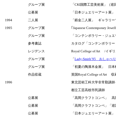
グループ展
「CKI国際工芸美術展」（巡
公募展
「日本ジュエリーアート展」
1994
二人展
「鍛金二人展」 ギャラリー
1995
グループ展
｢Japanese Contemporar
グループ展
「コンテンポラリー・ジュエリ
参考書誌
カタログ「コンテンポラリー・
レジデンス
Royal College of Art /イギ
グループ展
「
Lady-Smith’95 お
グループ展
「初夏の陶漆木金展」 日
作品収蔵
英国Royal College of A
1996
東北芸術工科大学非常勤講師 (2
都立工芸高校市民講師
公募展
「高岡クラフトコンペ」 高
公募展
「高岡クラフトコンペ」「巡回
公募展
「日本ジュエリーアート展」