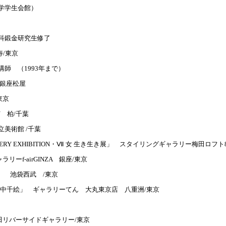
学学生会館）
科鍛金研究生修了
寿/東京
師 （1993年まで）
 銀座松屋
/東京
RY 柏/千葉
美術館 /千葉
ELLERY EXHIBITION・Ⅶ 女 生き生き展」 スタイリングギャラリー梅田ロフト
リーf-airGINZA 銀座/東京
6人展」 池袋西武 /東京
田中千絵」 ギャラリーてん 大丸東京店 八重洲/東京
田リバーサイドギャラリー/東京