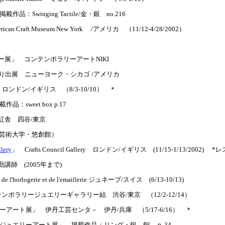
作品：Swinging Tactile/金・銀 no.216
can Craft Museum New York /アメリカ （11/12-4/28/2002）
展」 コンテンポラリーアートNIKI
leryより出展 ニューヨーク・シカゴ /アメリカ
low ロンドン/イギリス （8/3-10/10） ＊
：sweet box p.17
紅舎 四谷/東京
北芸術大学・悠創館）
lery
」 Crafts Council Gallery ロンドン/イギリス (11/15-1/13/20
師 (2005年まで)
l'horlogerie et de l'emaillerie ジュネーブ/スイス (6/13-10/13)
コンテンポラリージュエリーギャラリー結 渋谷/東京 （12/2-12/14）
リーアート展」 伊丹工芸センタ－ 伊丹/兵庫 （5/17-6/16） ＊
日本ジュエリーアート展」 掲載作品：リング・銀、銅 ｐ.34