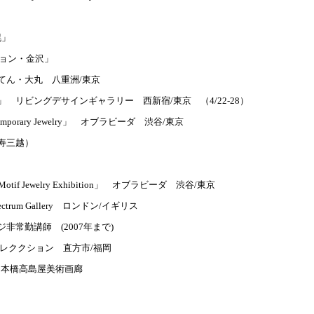
幌」
ション・金沢」
てん・大丸 八重洲/東京
」 リビングデサインギャラリー 西新宿/東京 （4/22-28）
 Contemporary Jewelry」 オブラビーダ 渋谷/東京
寿三越）
s of Motif Jewelry Exhibition」 オブラビーダ 渋谷/東京
Electrum Gallery ロンドン/イギリス
非常勤講師 (2007年まで)
むらコレククション 直方市/福岡
日本橋高島屋美術画廊