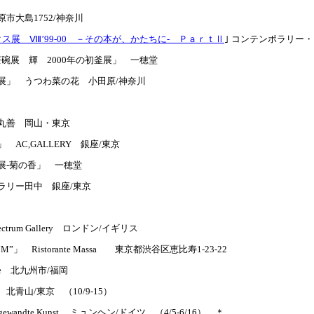
原市大島1752/神奈川
展 Ⅷ’99-00 －その本が、かたちに- ＰａｒｔⅡ
｣ コンテンポラリー・ア
・茶碗展 輝 2000年の初釜展」 一穂堂
展」 うつわ菜の花 小田原/神奈川
堂
丸善 岡山・東京
AC,GALLERY 銀座/東京
展-菊の香」 一穂堂
ラリー田中 銀座/東京
0」 Electrum Gallery ロンドン/イギリス
」 Ristorante Massa 東京都渋谷区恵比寿1-23-22
llage 北九州市/福岡
北青山/東京 （10/9-15）
ur angewandte Kunst ミュンヘン/ドイツ （4/5-6/16） ＊