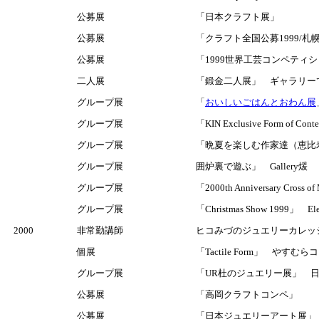
公募展
「日本クラフト展」
公募展
「クラフト全国公募1999/札
公募展
「1999世界工芸コンペティ
二人展
「鍛金二人展」 ギャラリー
グループ展
「
おいしいごはんとおわん展
グループ展
「KIN Exclusive Form of
グループ展
「晩夏を楽しむ作家達（恵比
グループ展
囲炉裏で遊ぶ」 Gallery煖
グループ展
「2000th Anniversary Cros
グループ展
「Christmas Show 1999」 
2000
非常勤講師
ヒコみづのジュエリーカレッジ
個展
「Tactile Form」 やす
グループ展
「UR杜のジュエリー展」 
公募展
「高岡クラフトコンペ」
公募展
「日本ジュエリーアート展」