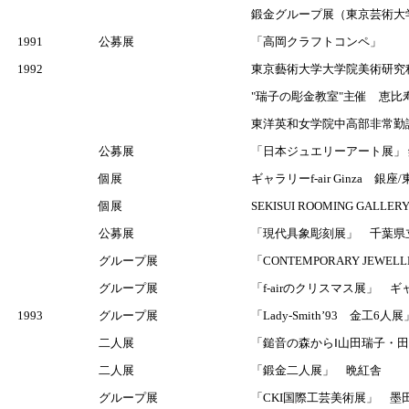
鍛金グループ展（東京芸術大
1991
公募展
「高岡クラフトコンペ」
1992
東京藝術大学大学院美術研究
"瑞子の彫金教室"主催 恵比
東洋英和女学院中高部非常勤講
公募展
「日本ジュエリーアート展」
個展
ギャラリーf-air Ginza 銀座
個展
SEKISUI ROOMING GALLE
公募展
「現代具象彫刻展」 千葉県立
グループ展
「CONTEMPORARY JEW
グループ展
「f-airのクリスマス展」 ギャラ
1993
グループ展
「Lady-Smith’93 金工
二人展
「鎚音の森からⅠ山田瑞子・
二人展
「鍛金二人展」 晩紅舎
グループ展
「CKI国際工芸美術展」 墨