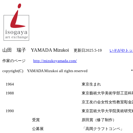
山田 瑞子 YAMADA Mizukoi
更新日2025.5-19
いそがやトッ
作家のページ
http://mizukoyamada.com/
copyright(C) YAMADA Mizukoi
all rights reserved 
1964
東京生まれ
1988
東京藝術大学美術学部工芸科
京王友の会女性女性教室彫金講
1990
東京芸術大学大学院美術研究
受賞
原田賞（修了制作）
公募展
「高岡クラフトコンペ」