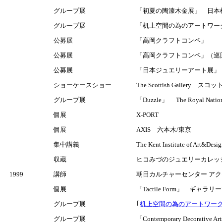
グループ展
「初夏の陶漆木金展」 日本
グループ展
「机上空間の為のアートワーク
公募展
「高岡クラフトコンペ」
公募展
「高岡クラフトコンペ」（巡回
公募展
「日本ジュエリーアート展」
ショーケースショー
The Scottish Gallery 
グループ展
「Duzzle」 The Royal Nat
個展
X-PORT
個展
AXIS 六本木/東京
集中講義
The Kent Institute of Art&D
収蔵
ヒコみづのジュエリーカレッ
1999
講師
朝日カルチャーセンター ア
個展
「Tactile Form」 ギャラ
グループ展
｢
机上空間の為のアートワークス展Ⅶ
グループ展
「Contemporary Decorativ