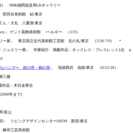
回） NHK福岡放送局LKギャラリー
 世田谷美術館 砧/東京
てん・大丸 八重洲/東京
y Jewellery」 ゲント装飾美術館 /ベルギー （3/25-
ー展」 東京国立近代美術館工芸館 北の丸/東京 （5/26-7/9） ＊
ジュエリー展」 作家紹介 掲載作品：ネックレス・ブレスレット2点 ｐ.132
リス
しゃべりなハンマー 鉄の色・銅の形
」 池袋西武 池袋/東京 （8/23-28）
本橋三越
rt 収蔵作品：木目金香合
000年まで)
岡/富山
） リビングデザインセンターOZON 新宿/東京
 麻布工芸美術館