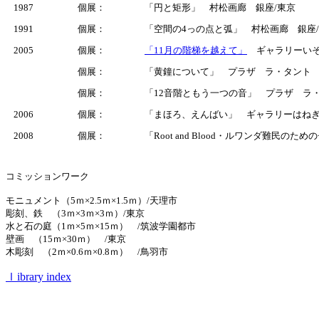
1987
個展：
「円と矩形」 村松画廊 銀座/東京
1991
個展：
「空間の4っの点と弧」 村松画廊 銀座
2005
個展：
「11月の階梯を越えて」
ギャラリーいそ
個展：
「黄鐘について」 プラザ ラ・タント 
個展：
「12音階ともう一つの音」 プラザ ラ
2006
個展：
「まほろ、えんばい」 ギャラリーはねぎ
2008
個展：
「Root and Blood・ルワンダ難民の
コミッションワーク
モニュメント（5ｍ×2.5ｍ×1.5ｍ）/天理市
彫刻、鉄 （3ｍ×3ｍ×3ｍ）/東京
水と石の庭（1ｍ×5ｍ×15ｍ） /筑波学園都市
壁画 （15ｍ×30ｍ） /東京
木彫刻 （2ｍ×0.6ｍ×0.8ｍ） /鳥羽市
ｌibrary index