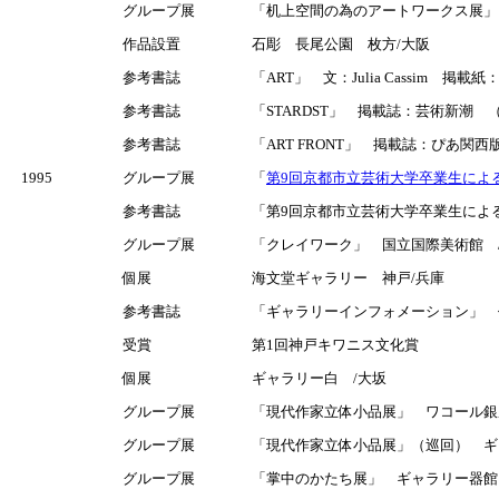
グループ展
「机上空間の為のアートワークス展」
作品設置
石彫 長尾公園 枚方/大阪
参考書誌
「ART」 文：Julia Cassim 掲載紙：JAP
参考書誌
「STARDST」 掲載誌：芸術新潮 
参考書誌
「ART FRONT」 掲載誌：ぴあ関西版
1995
グループ展
「
第9回京都市立芸術大学卒業生によ
参考書誌
「第9回京都市立芸術大学卒業生によ
グループ展
「クレイワーク」 国立国際美術館 
個展
海文堂ギャラリー 神戸/兵庫
参考書誌
「ギャラリーインフォメーション」 
受賞
第1回神戸キワニス文化賞
個展
ギャラリー白 /大坂
グループ展
「現代作家立体小品展」 ワコール銀
グループ展
「現代作家立体小品展」（巡回） ギ
グループ展
「掌中のかたち展」 ギャラリー器館