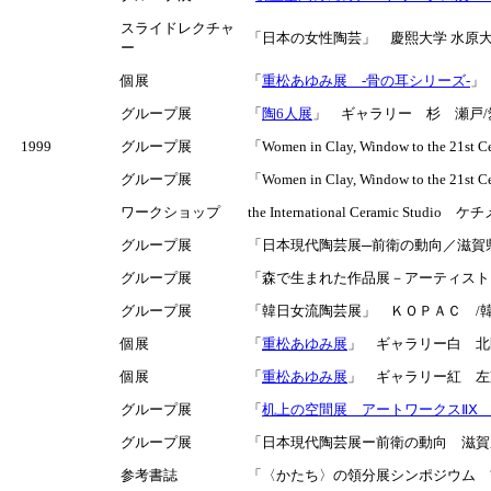
スライドレクチャ
「日本の女性陶芸」 慶熙大学 水原
ー
個展
「
重松あゆみ展 -骨の耳シリーズ-
」
グループ展
「
陶6人展
」 ギャラリー 杉 瀬戸/愛知
1999
グループ展
「Women in Clay, Window to the 2
グループ展
「Women in Clay, Window to the 21
ワークショップ
the International Ceramic Stud
グループ展
「日本現代陶芸展─前衛の動向／滋賀
グループ展
「森で生まれた作品展－アーティスト
グループ展
「韓日女流陶芸展」 ＫＯＰＡＣ /
個展
「
重松あゆみ展
」 ギャラリー白 北区西
個展
「
重松あゆみ展
」 ギャラリー紅 左京
グループ展
「
机上の空間展 アートワークスⅡⅩ 
グループ展
「日本現代陶芸展ー前衛の動向 滋賀
参考書誌
「〈かたち〉の領分展シンポジウム 