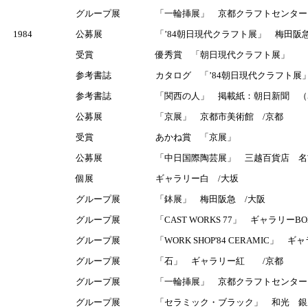
グループ展
「一輪挿展」 京都クラフトセンター
1984
公募展
「’84朝日現代クラフト展」 梅田阪急
受賞
優秀賞 「朝日現代クラフト展」
参考書誌
カタログ 「’84朝日現代クラフト展
参考書誌
「関西の人」 掲載紙：朝日新聞 （5
公募展
「京展」 京都市美術館 /京都
受賞
あかね賞 「京展」
公募展
「中日国際陶芸展」 三越百貨店 名
個展
ギャラリー白 /大坂
グループ展
「鉢展」 梅田阪急 /大阪
グループ展
「CAST WORKS 77」 ギャラリーBOX
グループ展
「WORK SHOP'84 CERAMIC」
グループ展
「石」 ギャラリー紅 /京都
グループ展
「一輪挿展」 京都クラフトセンター
グループ展
「セラミック・ブラック」 和光 銀