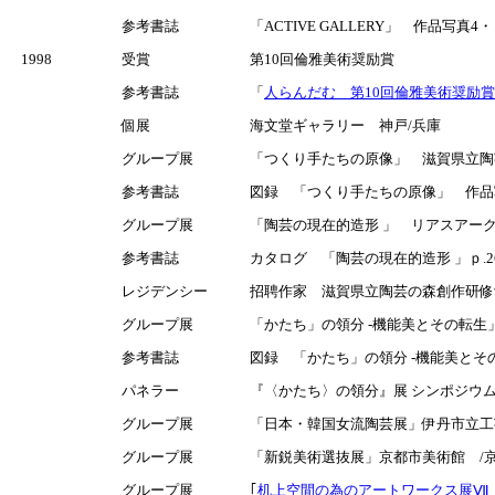
参考書誌
「ACTIVE GALLERY」 作品写真
1998
受賞
第10回倫雅美術奨励賞
参考書誌
「
人らんだむ 第10回倫雅美術奨励
個展
海文堂ギャラリー 神戸/兵庫
グループ展
「つくり手たちの原像」 滋賀県立陶
参考書誌
図録 「つくり手たちの原像」 作品
グループ展
「陶芸の現在的造形 」 リアスアークミュ
参考書誌
カタログ 「陶芸の現在的造形 」ｐ.26-
レジデンシー
招聘作家 滋賀県立陶芸の森創作研修館 「
グループ展
「かたち」の領分 -機能美とその転生
参考書誌
図録 「かたち」の領分 -機能美とそ
パネラー
『〈かたち〉の領分』展 シンポジウ
グループ展
「日本・韓国女流陶芸展」伊丹市立工
グループ展
「新鋭美術選抜展」京都市美術館 /
グループ展
｢
机上空間の為のアートワークス展Ⅶ 98-