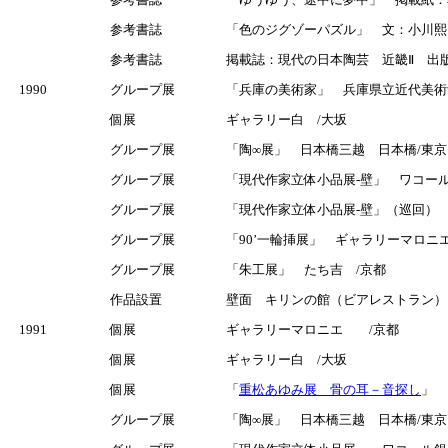
参考書誌
「色のジグゾーパズル」 文：小川熙
参考書誌
掲載誌：現代の日本陶芸 近畿Ⅱ 出
1990
グループ展
「兵庫の美術家」 兵庫県立近代美術
個展
ギャラリー白 /大坂
グループ展
「陶∞展」 日本橋三越 日本橋/東京
グループ展
「現代作家立体小品展-壁」 ワコー
グループ展
「現代作家立体小品展-壁」（巡回）
グループ展
「90’一輪挿展」 ギャラリーマロニ
グループ展
「朱工展」 たち吉 /京都
作品設置
壁面 キリンの館（ビアレストラン）
1991
個展
ギャラリーマロニエ /京都
個展
ギャラリー白 /大坂
個展
「
重松あゆみ展 骨の耳－音探し
」 
グループ展
「陶∞展」 日本橋三越 日本橋/東京