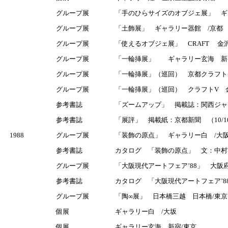
グループ展
「手のひらサイズのオブジェ展」 ギ
グループ展
「土飾展」 ギャラリー器館 /京都
グループ展
「使えるオブジェ展」 CRAFT 金沢
グループ展
「一輪挿展」 ギャラリー玄海 新
グループ展
「一輪挿展」（巡回） 京都クラフト
グループ展
「一輪挿展」（巡回） クラフトV 
参考書誌
「ズームアップ」 掲載誌：関西ジャ
参考書誌
「展評」 掲載紙：京都新聞 （10/1
1988
グループ展
「装飾の原点」 ギャラリー白 /大阪
参考書誌
カタログ 「装飾の原点」 文：中村
グループ展
「大阪現代アートフェア’88」 大阪
参考書誌
カタログ 「大阪現代アートフェア’8
グループ展
「陶∞展」 日本橋三越 日本橋/東京
個展
ギャラリー白 /大坂
個展
ギャラリー玄海 新宿/東京