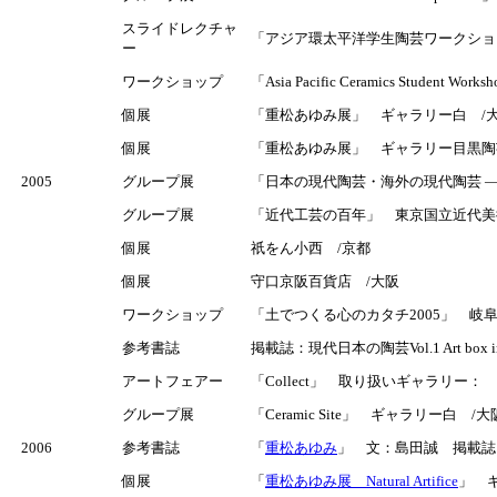
スライドレクチャ
「アジア環太平洋学生陶芸ワークショ
ー
ワークショップ
「Asia Pacific Ceramics Stude
個展
「重松あゆみ展」 ギャラリー白 /大坂 
個展
「重松あゆみ展」 ギャラリー目黒陶芸館
2005
グループ展
「日本の現代陶芸・海外の現代陶芸 ― 
グループ展
「近代工芸の百年」 東京国立近代美
個展
祇をん小西 /京都
個展
守口京阪百貨店 /大阪
ワークショップ
「土でつくる心のカタチ2005」 岐
参考書誌
掲載誌：現代日本の陶芸Vol.1 Art bo
アートフェアー
「Collect」 取り扱いギャラリ
グループ展
「Ceramic Site」 ギャラリー白 /大
2006
参考書誌
「
重松あゆみ
」 文：島田誠 掲載誌
個展
「
重松あゆみ展 Natural Artifice
」 ギ