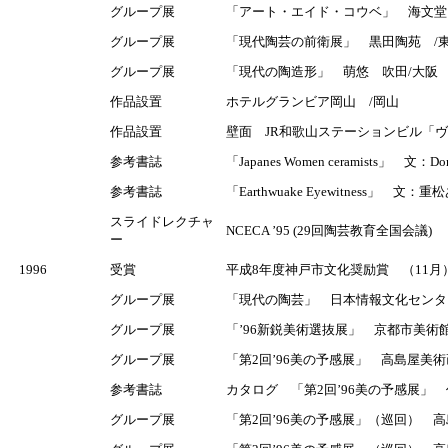
グループ展
「アート・エイド・コウベ」 海文堂
グループ展
「現代陶芸の前衛展」 黒田陶苑 /
グループ展
「現代の陶造形」 萌悠 吹田/大阪
作品設置
ホテルグランビア岡山 /岡山
作品設置
壁面 JR和歌山ステーションビル「
参考書誌
「Japanes Women ceramists」 文：
参考書誌
「Earthwuake Eyewitness」 文：
スライドレクチャ
NCECA ’95 (29回陶芸教育全国会議)
ー
1996
受賞
平成8年度神戸市文化奨励賞 （11月
グループ展
「現代の陶芸」 日本情報文化センタ
グループ展
「’96新鋭美術選抜展」 京都市美術
グループ展
「第2回’96美の予感展」 高島屋美術
参考書誌
カタログ 「第2回’96美の予感展」
グループ展
「第2回’96美の予感展」（巡回） 