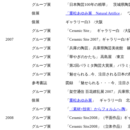
グループ展
「日本陶芸100年の精華」 茨城県陶芸美
個展
「重松あゆみ展 Natural Artifice
」 ワ
個展
ギャラリー白3 /大阪
グループ展
「Ceramic Site」 ギャラリー白 /大
2007
グループ展
「Ceramic Site 2007」ギャラリー
グループ展
「兵庫の陶芸」 兵庫県陶芸美術館 篠山市
グループ展
「華やぎのかたち」 高島屋 /東京
グループ展
「第2回パラミタ陶芸大賞展」 パラミタ
グループ展
「魅せられる...今、注目される日本の陶
参考書誌
図録 「魅せられる・・・今、注目さ
グループ展
「架空通信 百花繚乱展 2007」 兵
個展
「
重松あゆみ展
」 ギャラリー白 北区西
グループ展
「
〈素材×技術〉からフォルムへ-陶
」
2008
グループ展
「Ceramic Site2008」（平面作
グループ展
「Ceramic Site2008」（立体作