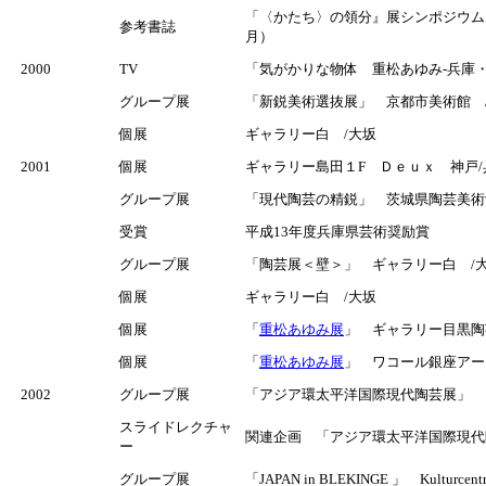
「〈かたち〉の領分』展シンポジウム
参考書誌
月）
2000
TV
「気がかりな物体 重松あゆみ-兵庫・神
グループ展
「新鋭美術選抜展」 京都市美術館 
個展
ギャラリー白 /大坂
2001
個展
ギャラリー島田１F Ｄｅｕｘ 神戸/兵庫
グループ展
「現代陶芸の精鋭」 茨城県陶芸美術
受賞
平成13年度兵庫県芸術奨励賞
グループ展
「陶芸展＜壁＞」 ギャラリー白 /
個展
ギャラリー白 /大坂
個展
「
重松あゆみ展
」 ギャラリー目黒陶芸
個展
「
重松あゆみ展
」 ワコール銀座アート
2002
グループ展
「アジア環太平洋国際現代陶芸展」 
スライドレクチャ
関連企画 「アジア環太平洋国際現代
ー
グループ展
「JAPAN in BLEKINGE 」 Kulturce