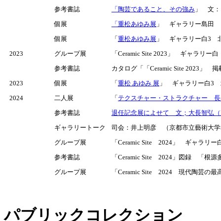
参考書誌
「陶芸であること、その強み
」 文：
個展
「重松あゆみ展
」 ギャラリー島田 1F 
個展
「
重松あゆみ展
」 ギャラリー白3 北区
2023
グループ展
「Ceramic Site 2023」 ギャラリ
参考書誌
カタログ「「Ceramic Site 2023」 
2023
個展
「
重松 あゆみ 展
」 ギャラリー白3 北
2024
二人展
「
テクスチャー・ストラクチャー 長
参考書誌
退任記念展によせて 文；大長智弘（
ギャラリートーク
司会：井上明彦 （京都市立藝術大学名誉
グループ展
「Ceramic Site 2024」 ギャラ
参考書誌
「Ceramic Site 2024」図録
グループ展
「Ceramic Site 2024 現代
パブリックコレクション