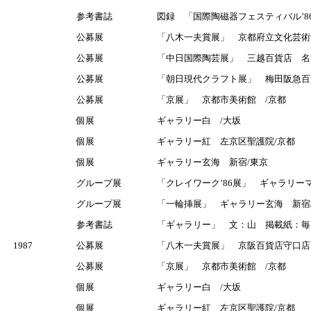
参考書誌
図録 「国際陶磁器フェスティバル’8
公募展
「八木一夫賞展」 京都府立文化芸術
公募展
「中日国際陶芸展」 三越百貨店 名
公募展
「朝日現代クラフト展」 梅田阪急百
公募展
「京展」 京都市美術館 /京都
個展
ギャラリー白 /大坂
個展
ギャラリー紅 左京区聖護院/京都
個展
ギャラリー玄海 新宿/東京
グループ展
「クレイワーク’86展」 ギャラリー
グループ展
「一輪挿展」 ギャラリー玄海 新宿
参考書誌
「ギャラリー」 文：山 掲載紙：毎日
1987
公募展
「八木一夫賞展」 京阪百貨店守口店
公募展
「京展」 京都市美術館 /京都
個展
ギャラリー白 /大坂
個展
ギャラリー紅 左京区聖護院/京都