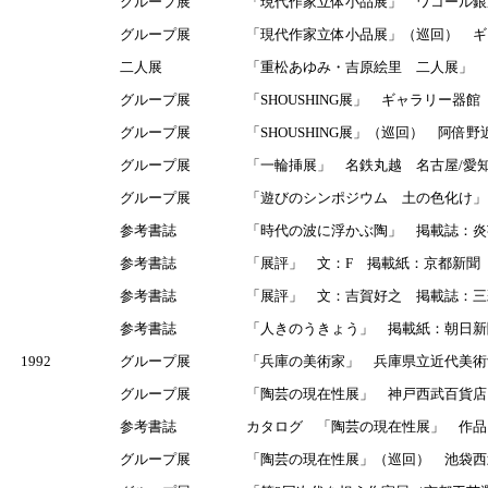
グループ展
「現代作家立体小品展」 ワコール銀
グループ展
「現代作家立体小品展」（巡回） ギ
二人展
「重松あゆみ・吉原絵里 二人展」 
グループ展
「SHOUSHING展」 ギャラリー器館
グループ展
「SHOUSHING展」（巡回） 阿倍野
グループ展
「一輪挿展」 名鉄丸越 名古屋/愛
グループ展
「遊びのシンポジウム 土の色化け」
参考書誌
「時代の波に浮かぶ陶」 掲載誌：炎芸
参考書誌
「展評」 文：F 掲載紙：京都新聞 
参考書誌
「展評」 文：吉賀好之 掲載誌：三彩
参考書誌
「人きのうきょう」 掲載紙：朝日新聞
1992
グループ展
「兵庫の美術家」 兵庫県立近代美術
グループ展
「陶芸の現在性展」 神戸西武百貨店
参考書誌
カタログ 「陶芸の現在性展」 作品
グループ展
「陶芸の現在性展」（巡回） 池袋西