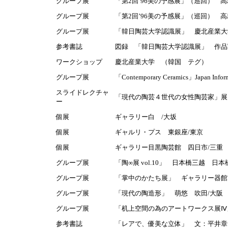
グループ展
「第2回’96美の予感展」（巡回） 
グループ展
「第2回’96美の予感展」（巡回） 
グループ展
「韓日陶芸大学認識展」 慶北産業大
参考書誌
図録 「韓日陶芸大学認識展」 作品
ワークショップ
慶北産業大学 （韓国 テグ）
グループ展
「Contemporary Ceramics」Japan In
スライドレクチャ
「現代の陶芸４世代の女性陶芸家」展
ー
個展
ギャラリー白 /大坂
個展
ギャルリ・プス 東銀座/東京
個展
ギャラリー目黒陶芸館 四日市/三重
グループ展
「陶∞展 vol.10」 日本橋三越 日本
グループ展
「掌中のかたち展」 ギャラリー器館
グループ展
「現代の陶造形」 萌悠 吹田/大阪
グループ展
「机上空間の為のアートワークス展Ⅳ」
参考書誌
「レアで、優美な立体」 文：平井章一