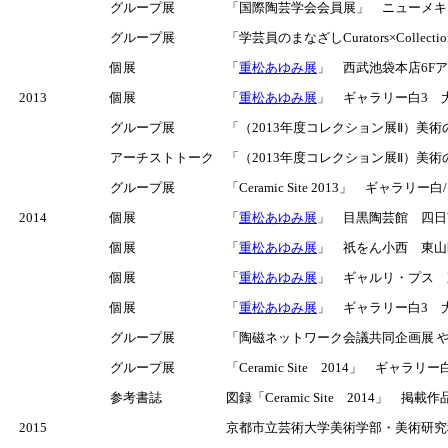
グループ展
「国際陶芸学会会員展」 ニューメキ
グループ展
「学芸員のまなざしCurators×Colle
個展
「
重松あゆみ展
」 西武池袋本店6Fアー
2013
個展
「
重松あゆみ展
」 ギャラリー白3 大阪
グループ展
「（2013年度コレクション展Ⅱ）美
アーチストトーク
「（2013年度コレクション展Ⅱ）美
グループ展
「Ceramic Site 2013」 ギャラリ
2014
個展
「
重松あゆみ展
」 目黒陶芸館 四日市/
個展
「
重松あゆみ展
」 祇をん小西 東山区祇
個展
「
重松あゆみ展
」 ギャルリ・プス 東銀
個展
「
重松あゆみ展
」 ギャラリー白3 大阪
グループ展
「陶磁ネットワーク会議共同企画展 やき
グループ展
「Ceramic Site 2014」 ギャラ
参考書誌
図録「Ceramic Site 2014」 掲載作品：
2015
京都市立芸術大学美術学部・美術研究