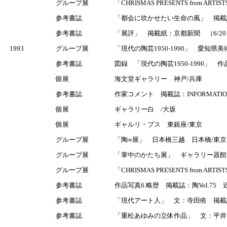
グループ展
「CHRISMAS PRESENTS from AR
参考書誌
「都会に吹かせたい生命の風」 掲載
参考書誌
「展評」 掲載紙：京都新聞 （6/20
1993
グループ展
「現代の陶芸1950-1990」 愛知県
参考書誌
図録 「現代の陶芸1950-1990」 
個展
海文堂ギャラリー 神戸/兵庫
参考書誌
作家コメント 掲載誌：INFORMATIO
個展
ギャラリー白 /大坂
個展
ギャルリ・プス 東銀座/東京
グループ展
「陶∞展」 日本橋三越 日本橋/東京
グループ展
「掌中のかたち展」 ギャラリー器館
グループ展
「CHRISMAS PRESENTS from A
参考書誌
作品写真6.略歴 掲載誌：陶Vol.75
参考書誌
「現代アート人」 文：寺田侑 掲載誌
参考書誌
「重松あゆみの立体作品」 文：平井章一