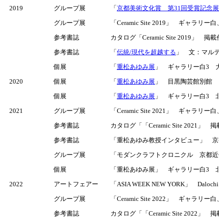
2019
グループ展
「
京都美術文化賞 第31回受賞記念展
グループ展
「Ceramic Site 2019」 ギャラリ
参考書誌
カタログ「Ceramic Site 2019」 掲載作
参考書誌
「
伝統/現代を超越する
」 文：マルテル
個展
「
重松あゆみ展
」 ギャラリー白3 大阪
2020
個展
「
重松あゆみ展
」 目黒陶芸館別館 四日
個展
「
重松あゆみ展
」 ギャラリー白3 北区
2021
グループ展
「Ceramic Site 2021」 ギャラリ
参考書誌
カタログ「「Ceramic Site 2021」
参考書誌
「重松あゆみ教授インタビュー」 京都
グループ展
「モダンクラフトクロニクル 京都近代
個展
「重松あゆみ展」 ギャラリー白3 北区西
2022
アートフェアー
「ASIA WEEK NEW YORK」 Dalo
グループ展
「Ceramic Site 2022」 ギャラリ
参考書誌
カタログ「「Ceramic Site 2022」