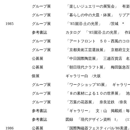
グループ展
「楽しいジュエリーの展覧会」 有
グループ展
「暮らしの中の大皿・鉢展」 リブア
1985
グループ展
「’85涸沼-土の光景」 /茨城 *
参考書誌
カタログ 「’85涸沼-土の光景」 
グループ展
「アートフロント ５０－西風のコロ
グループ展
「京都美術工芸選抜展」 京都府立文
公募展
「中日国際陶芸展」 三越百貨店 名
公募展
「朝日現代クラフト展」 梅田阪急百
個展
ギャラリー白 /大坂
グループ展
「ワークショップ’85展」 ギャラリ
グループ展
「８の素材による１０の世界展」 池
グループ展
「万葉の花器展」 奈良近鉄 /奈良
参考書誌
「ギャラリー」 文：山 掲載紙：毎日
参考書誌
図録 「現代デザイン資料 Ⅰ」 （11
1986
公募展
「国際陶磁器フェスティバル’86美濃