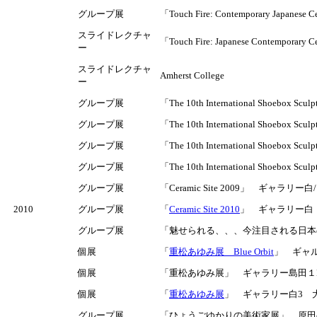
グループ展
「Touch Fire: Contemporary Ja
スライドレクチャ
「Touch Fire: Japanese Contemporary
ー
スライドレクチャ
Amherst College
ー
グループ展
「The 10th International Shoebox
グループ展
「The 10th International Shoebox Scul
グループ展
「The 10th International Shoebox Scu
グループ展
「The 10th International Shoebox Scul
グループ展
「Ceramic Site 2009」 ギャラリ
2010
グループ展
「
Ceramic Site 2010
」 ギャラリー白 北
グループ展
「魅せられる、、、今注目される日本の陶芸」 （巡
個展
「
重松あゆみ展 Blue Orbit
」 ギャル
個展
「重松あゆみ展」 ギャラリー島田１F 
個展
「
重松あゆみ展
」 ギャラリー白3 大阪
グループ展
「ひょうごゆかりの美術家展」 原田