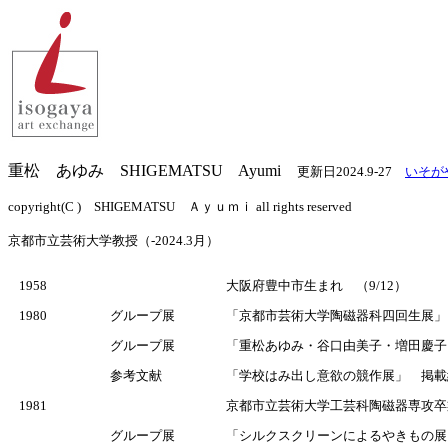
重松 あゆみ SHIGEMATSU Ayumi
更新日2024.9-27
いそが
copyright(C ) SHIGEMATSU Ａｙｕｍｉ all rights
京都市立芸術大学教授（-2024.3月）
1958
大阪府豊中市生まれ （9/12）
1980
グループ展
「京都市芸術大学陶磁器科四回生展」
グループ展
「重松あゆみ・谷口由美子・増田慶子
参考文献
「学校はみ出し意欲の競作展」 掲載紙
1981
京都市立芸術大学工芸科陶磁器専攻卒
グループ展
「シルクスクリーンによるやきもの展