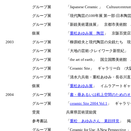
グループ展
「Japanese Ceramic 」 Cultuurcent
グループ展
「現代陶芸の100年展 第一部-日本
グループ展
「新鋭美術選抜展」 京都市美術館 
個展
「
重松あゆみ展 陶芸
」 京阪百貨店守
2003
グループ展
「柳原睦夫と現代陶芸の尖鋭たち 現代
グループ展
「大地の芸術-クレイワーク新世紀」
グループ展
「the art of earth」 国立国際美術館
グループ展
「Ceramic Site」 ギャラリー白 /大
グループ展
「清水六兵衛・重松あゆみ・長谷川直
個展
「
重松あゆみ展
」 イムラアートギャラ
2004
グループ展
「
書・冊あるいは机上空間のためのオブジ
グループ展
「
ceramic Site 2004 Vol.1
」 ギャラリー
受賞
兵庫県芸術奨励賞
参考書誌
「
重松 あゆみさん 素顔拝見
」 掲
グループ展
「Ceramic for Use: A New Pers