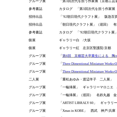
グループ展
「第3回次代を担う作家展（京都工芸
参考書誌
カタログ 「第3回次代を担う作家展
招待出品
「’92朝日現代クラフト展」 阪急百
招待出品
「朝日現代クラフト展」（巡回） 有
参考書誌
カタログ 「’92朝日現代クラフト展
個展
ギャラリー白 /大坂
個展
ギャラリー紅 左京区聖護院/京都
グループ展
「
第6回 京都芸大卒業生による 陶
グループ展
「
Three Dimentional Miniature W
グループ展
「
Three Dimentional Miniature W
二人展
「重松あゆみ・渡辺羊子 二人展」 
グループ展
「一輪挿展」 ギャラリーマロニエ 
グループ展
「一輪挿展」（巡回） 名鉄丸越 金
グループ展
「ARTIST LIBRALY 60」 ギャ
グループ展
「Xmas in KOBE」 西武 神戸/兵庫