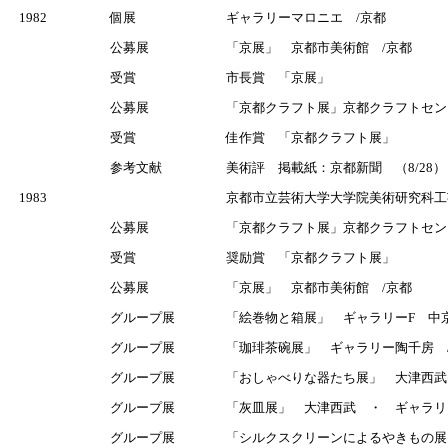
1982
個展
ギャラリーマロニエ /京都
公募展
「京展」 京都市美術館 /京都
受賞
市長賞 「京展」
公募展
「京都クラフト展」京都クラフトセン
受賞
佳作賞 「京都クラフト展」
参考文献
美術評 掲載紙：京都新聞 （8/28）
1983
京都市立芸術大学大学院美術研究科工
公募展
「京都クラフト展」京都クラフトセン
受賞
奨励賞 「京都クラフト展」
公募展
「京展」 京都市美術館 /京都
グループ展
「絵巻物と箱展」 ギャラリーF 中
グループ展
「珈琲茶碗展」 ギャラリー陶千房 
グループ展
「おしゃべりな器たち展」 大津西武
グループ展
「灰皿展」 大津西武 ・ ギャラリー
グループ展
「シルクスクリーンによるやきもの展