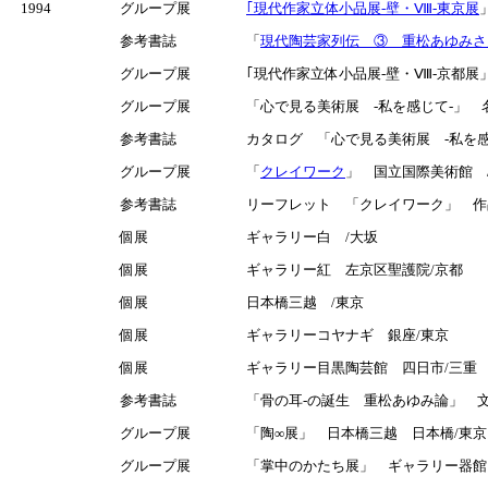
1994
グループ展
｢現代作家立体小品展-壁・Ⅷ-東京展
参考書誌
「
現代陶芸家列伝 ③ 重松あゆみさ
グループ展
｢現代作家立体小品展-壁・Ⅷ-京都展」(巡
グループ展
「心で見る美術展 -私を感じて-」 
参考書誌
カタログ 「心で見る美術展 -私を
グループ展
「
クレイワーク
」 国立国際美術館 /大阪
参考書誌
リーフレット 「クレイワーク」 作
個展
ギャラリー白 /大坂
個展
ギャラリー紅 左京区聖護院/京都
個展
日本橋三越 /東京
個展
ギャラリーコヤナギ 銀座/東京
個展
ギャラリー目黒陶芸館 四日市/三重 
参考書誌
「骨の耳-の誕生 重松あゆみ論」 
グループ展
「陶∞展」 日本橋三越 日本橋/東京
グループ展
「掌中のかたち展」 ギャラリー器館