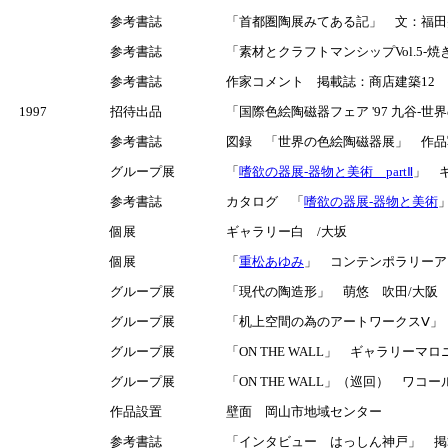
参考書誌
「首都圏陶展みてある記」 文：福田旻
参考書誌
「素材とクラフトマンシップVol.5
参考書誌
作家コメント 掲載誌：商店建築12
1997
招待出品
「国際色絵陶磁器フェア '97 九谷-
参考書誌
図録 「世界の色絵陶磁器展」 作品
グループ展
「
嗜欲の器展-器物と美術 partⅡ
」 ギ
参考書誌
カタログ 「
嗜欲の器展-器物と美術
個展
ギャラリー白 /大坂
個展
「
重松あゆみ
」 コンテンポラリーアート
グループ展
「現代の陶造形」 萌悠 吹田/大阪
グループ展
「机上空間の為のアートワークスⅤ」 
グループ展
「ON THE WALL」 ギャラリーマロ
グループ展
「ON THE WALL」（巡回） ワ
作品設置
壁面 岡山市地域センター
参考書誌
「インタビュー はっしん神戸」 掲