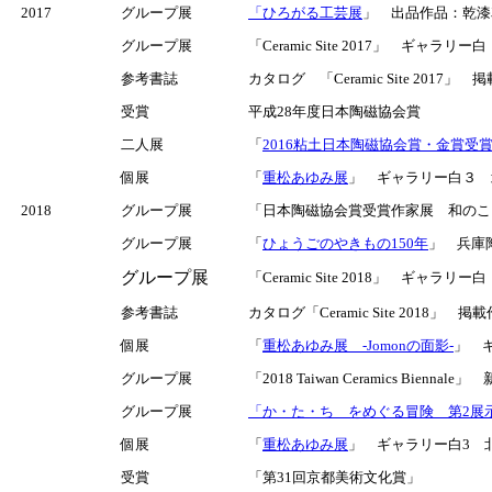
2017
グループ展
「ひろがる工芸展
」 出品作品：乾漆車
グループ展
「Ceramic Site 2017」 ギャラリ
参考書誌
カタログ 「Ceramic Site 2017」 
受賞
平成28年度日本陶磁協会賞
二人展
「
2016粘土日本陶磁協会賞・金賞受
個展
「
重松あゆみ展
」 ギャラリー白３ 北区
2018
グループ展
「日本陶磁協会賞受賞作家展 和のここ
グループ展
「
ひょうごのやきもの150年
」 兵庫陶
グループ展
「Ceramic Site 2018」 ギャラリ
参考書誌
カタログ「Ceramic Site 2018」 掲載作品
個展
「
重松あゆみ展 -Jomonの面影-
」 ギ
グループ展
「2018 Taiwan Ceramics Bien
グループ展
「か・た・ち をめぐる冒険 第2展
個展
「
重松あゆみ展
」 ギャラリー白3 北区
受賞
「第31回京都美術文化賞」