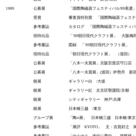
1989
公募展
「国際陶磁器フェスティバル'89美濃」
受賞
審査員特別賞 「国際陶磁器フェスティ
参考書誌
カタログ 「国際陶磁器フェスティバル
招待出品
「’89朝日現代クラフト展」 大阪梅
参考書誌
図録 「’89朝日現代クラフト展」
招待出品
「朝日現代クラフト展」 （巡回） 
公募展
「八木一夫賞展」京阪百貨店守口店 
公募展
「八木一夫賞展」(巡回）伊勢丹 新宿
個展
ギャラリー白 /大坂
個展
ギャラリー紅 左京区聖護院/京都
個展
シティギャラリー 神戸/兵庫
個展
日本橋三越 /東京
グループ展
「陶∞展」 日本橋三越 日本橋/東京
参考書誌
「展評 KYOTO」 文：吉賀好之 掲
参考書誌
「ゆうゆう、途中に夢中」 掲載紙：朝